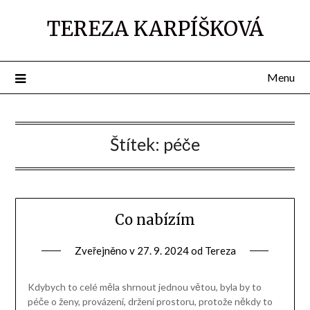
TEREZA KARPÍŠKOVÁ
Menu
Štítek:
péče
Co nabízím
Zveřejněno v
27. 9. 2024
od
Tereza
Kdybych to celé měla shrnout jednou větou, byla by to
péče o ženy, provázení, držení prostoru, protože někdy to