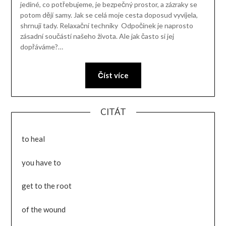
jediné, co potřebujeme, je bezpečný prostor, a zázraky se
potom dějí samy. Jak se celá moje cesta doposud vyvíjela,
shrnuji tady. Relaxační techniky Odpočinek je naprosto
zásadní součástí našeho života. Ale jak často si jej
dopřáváme?…
Číst více
CITÁT
to heal
you have to
get to the root
of the wound