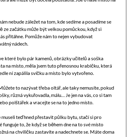
 nám nebude záležet na tom, kde sedíme a posadíme se
ně ze začátku může být velkou pomůckou, když si
 nás přitáhne. Pomůže nám to nejen vybudovat
svátný nádech.
ve které bylo pár kamenů, obrázky učitelů a soška
sta na místo, měla jsem tuto přenosnou krabičku, která
edle ní zapálila svíčku a místo bylo vytvořeno.
ůžete to nazývat třeba oltář, ale taky nemusíte, pokud
šky, různá vykuřovadla, málu… Je jen na vás, co si tam
ebo polštářek a vracejte se na to jedno místo.
useli teď hned přestavit půlku bytu, stačí si pro
 funguje to, že když se během dne na to své místo
ožná na chviličku zastavíte a nadechnete se. Máte doma