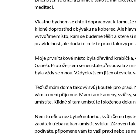
meditaci.
Vlastně bychom se chtěli dopracovat k tomu, že
klidně doprostřed obýváku na koberec. Ale hlav
vytvoříme místo, kam se budeme těšit a které si
pravidelnost, ale dodá to celé té praxi takový po
Moje první takové místo byla dřevěná krabička, 
Ganéši. Protože jsem se neustále přesouvala z mí
byla vždy se mnou. Vždycky jsem ji jen otevřela, v
Teď už mám doma takový svůj koutek pro praxi. M
vám to není příjemné. Mám tam kameny, svíčky, so
umístíte. Klidně si tam umístěte i složenou deku n
Není to něco nezbytně nutného, kvůli čemu byste m
začátek třeba někam umístit svíčku. Zároveň také
podíváte, připomene vám to vaši praxi nebo se m