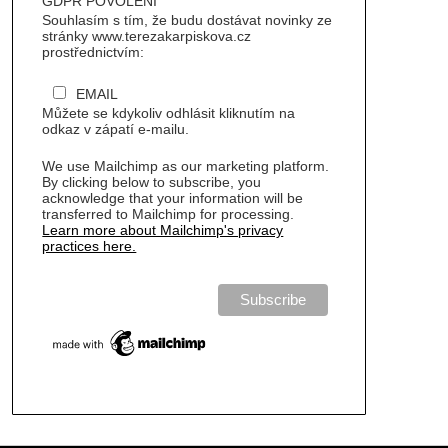
GDPR POVOLENÍ
Souhlasím s tím, že budu dostávat novinky ze
stránky www.terezakarpiskova.cz
prostřednictvím:
EMAIL
Můžete se kdykoliv odhlásit kliknutím na
odkaz v zápatí e-mailu.
We use Mailchimp as our marketing platform.
By clicking below to subscribe, you
acknowledge that your information will be
transferred to Mailchimp for processing.
Learn more about Mailchimp's privacy
practices here.