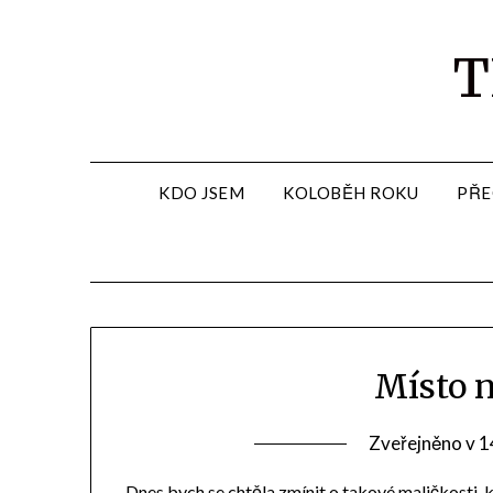
T
KDO JSEM
KOLOBĚH ROKU
PŘE
Místo 
Zveřejněno v
1
Dnes bych se chtěla zmínit o takové maličkosti, 