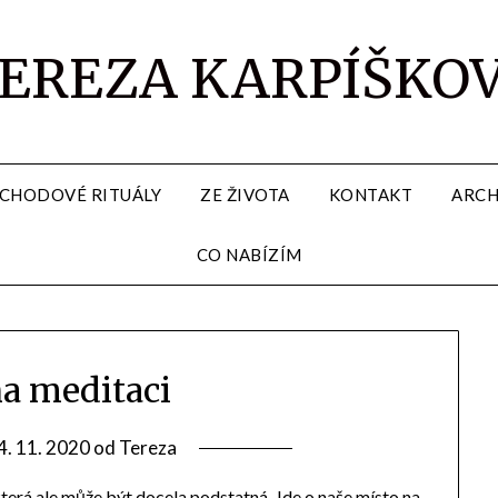
EREZA KARPÍŠKO
CHODOVÉ RITUÁLY
ZE ŽIVOTA
KONTAKT
ARCH
CO NABÍZÍM
na meditaci
4. 11. 2020
od
Tereza
která ale může být docela podstatná. Jde o naše místo na