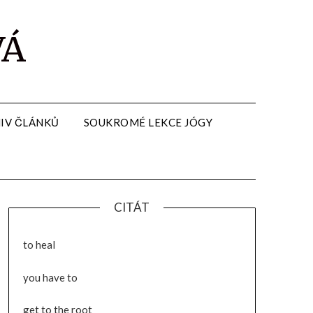
VÁ
IV ČLÁNKŮ
SOUKROMÉ LEKCE JÓGY
CITÁT
to heal
you have to
get to the root