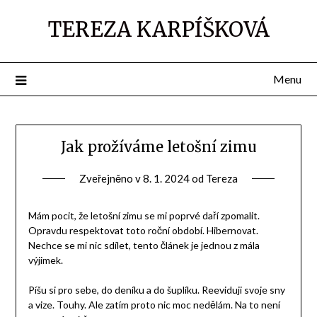
TEREZA KARPÍŠKOVÁ
Menu
Jak prožíváme letošní zimu
Zveřejněno v
8. 1. 2024
od
Tereza
Mám pocit, že letošní zimu se mi poprvé daří zpomalit.
Opravdu respektovat toto roční období. Hibernovat.
Nechce se mi nic sdílet, tento článek je jednou z mála
výjimek.
Píšu si pro sebe, do deníku a do šuplíku. Reeviduji svoje sny
a vize. Touhy. Ale zatím proto nic moc nedělám. Na to není