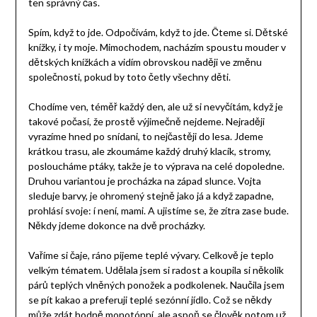
ten správný čas.
Spím, když to jde. Odpočívám, když to jde. Čteme si. Dětské
knížky, i ty moje. Mimochodem, nacházím spoustu mouder v
dětských knížkách a vidím obrovskou naději ve změnu
společnosti, pokud by toto četly všechny děti.
Chodíme ven, téměř každý den, ale už si nevyčítám, když je
takové počasí, že prostě výjimečně nejdeme. Nejraději
vyrazíme hned po snídani, to nejčastěji do lesa. Jdeme
krátkou trasu, ale zkoumáme každý druhý klacík, stromy,
posloucháme ptáky, takže je to výprava na celé dopoledne.
Druhou variantou je procházka na západ slunce. Vojta
sleduje barvy, je ohromený stejně jako já a když zapadne,
prohlásí svoje: í není, mami. A ujistíme se, že zítra zase bude.
Někdy jdeme dokonce na dvě procházky.
Vaříme si čaje, ráno pijeme teplé vývary. Celkově je teplo
velkým tématem. Udělala jsem si radost a koupila si několik
párů teplých vlněných ponožek a podkolenek. Naučila jsem
se pít kakao a preferuji teplé sezónní jídlo. Což se někdy
může zdát hodně monotónní, ale aspoň se člověk potom už