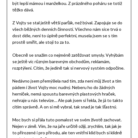
být lepší mámou i manželkou. Z prázdného poháru se totiž
těžko dává.
Z Vojty se stal ještě větší parťák, než býval. Zapojuje se do
všech běžných denních činností. Všechno nám sice trvá o
dost déle, není to úplně perfektní, musela jsem se s tím
prostě smířit, ale stojí to za to.
Obecně se snažím co nejméně zatěžovat smysly. Vyhýbám
se ještě víc různým barevným obchodům, reklamám,
rozptýlení. Cítím, že jedině tak si nervový systém odpočine.
Nedávno jsem přemýšlela nad tím, zda není můj život a tím
pádem i život Vojty moc nudný. Neberu ho do žádných
herniček, nemá spoustu barevných plastových hraček,
nehraje u nás televize… Ale pak jsem si řekla, že já to takto
cítím správně. A on si mě vybral, tak snad je tak šťastný.
Moc bych si přála tuto pomalost ve svém životě zachovat.
Nejen v zimě. Vím, že na jaře určitě ožiji, zrychlím, tak jak je
to přirozené i pro přírodu, ale ten vnitřní klid bych si klidně