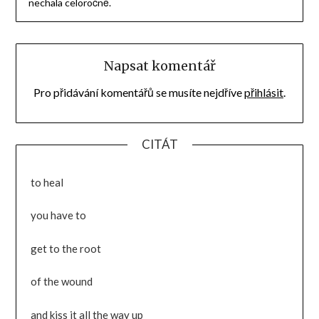
nechala celoročně.
Napsat komentář
Pro přidávání komentářů se musíte nejdříve
přihlásit
.
CITÁT
to heal
you have to
get to the root
of the wound
and kiss it all the way up