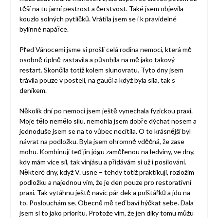
těší na tu jarní pestrost a čerstvost. Také jsem objevila
kouzlo solných pytlíčků. Vrátila jsem se i k pravidelné
bylinné napářce.
Před Vánocemi jsme si prošli celá rodina nemocí, která mě
osobně úplně zastavila a působila na mě jako takový
restart. Skončila totiž kolem slunovratu. Tyto dny jsem
trávila pouze v posteli, na gauči a když byla síla, tak s
deníkem.
Několik dní po nemoci jsem ještě vynechala fyzickou praxi.
Moje tělo nemělo sílu, nemohla jsem dobře dýchat nosem a
jednoduše jsem se na to vůbec necítila. O to krásnější byl
návrat na podložku. Byla jsem ohromně vděčná, že zase
mohu. Kombinuji teď jin jógu zaměřenou na ledviny, ve dny,
kdy mám více sil, tak vinjásu a přidávám si už i posilování.
Některé dny, když V. usne – tehdy totiž praktikuji, rozložím
podložku a najednou vím, že je den pouze pro restorativní
praxi. Tak vytáhnu ještě navíc pár dek a polštářků a jdu na
to. Poslouchám se. Obecně mě teď baví hýčkat sebe. Dala
jsem si to jako prioritu. Protože vím, že jen díky tomu můžu